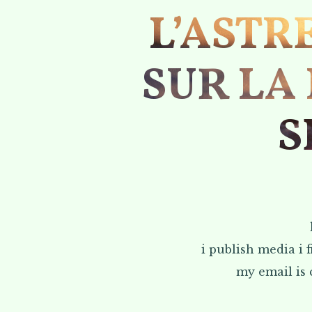
L’ASTR
SUR LA
S
i publish media i 
my email is